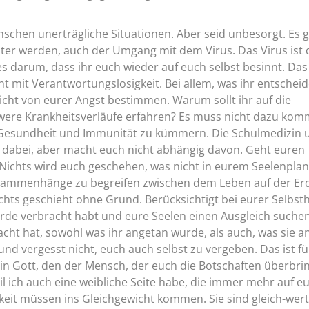
hen unerträgliche Situationen. Aber seid unbesorgt. Es 
chter werden, auch der Umgang mit dem Virus. Das Virus ist d
s darum, dass ihr euch wieder auf euch selbst besinnt. Das
t mit Verantwortungslosigkeit. Bei allem, was ihr entschei
icht von eurer Angst bestimmen. Warum sollt ihr auf die
were Krankheitsverläufe erfahren? Es muss nicht dazu kom
e Gesundheit und Immunität zu kümmern. Die Schulmedizin 
 dabei, aber macht euch nicht abhängig davon. Geht euren
. Nichts wird euch geschehen, was nicht in eurem Seelenplan
usammenhänge zu begreifen zwischen dem Leben auf der Er
chts geschieht ohne Grund. Berücksichtigt bei eurer Selbst
rde verbracht habt und eure Seelen einen Ausgleich suchen
ht hat, sowohl was ihr angetan wurde, als auch, was sie 
und vergesst nicht, euch auch selbst zu vergeben. Das ist fü
bin Gott, den der Mensch, der euch die Botschaften überbrin
il ich auch eine weibliche Seite habe, die immer mehr auf e
keit müssen ins Gleichgewicht kommen. Sie sind gleich-wert