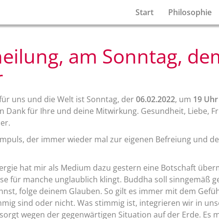
Start
Philosophie
heilung, am Sonntag, de
r
ür uns und die Welt ist Sonntag, der
06.02.2022
, um
19 Uhr
n Dank für Ihre und deine Mitwirkung. Gesundheit, Liebe, F
er.
Impuls, der immer wieder mal zur eigenen Befreiung und de
nergie hat mir als Medium dazu gestern eine Botschaft überm
ese für manche unglaublich klingt. Buddha soll sinngemäß g
nst, folge deinem Glauben. So gilt es immer mit dem Gefüh
mig sind oder nicht. Was stimmig ist, integrieren wir in uns
sorgt wegen der gegenwärtigen Situation auf der Erde. Es 